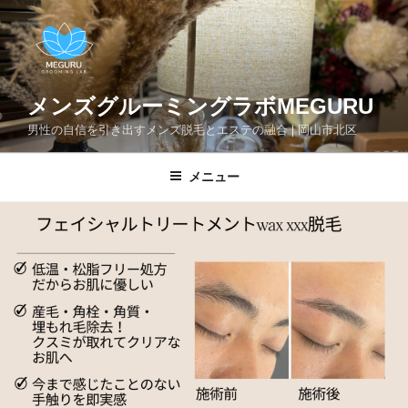
コ
ン
テ
ン
ツ
メンズグルーミングラボMEGURU
へ
男性の自信を引き出すメンズ脱毛とエステの融合❘岡山市北区
ス
キ
メニュー
ッ
プ